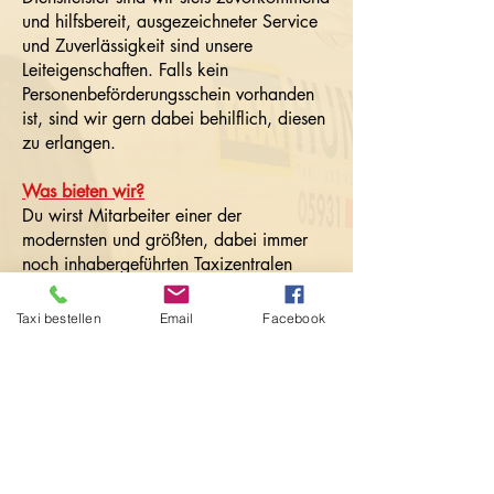
und hilfsbereit, ausgezeichneter Service
und Zuverlässigkeit sind unsere
Leiteigenschaften. Falls kein
Personenbeförderungsschein vorhanden
ist, sind wir gern dabei behilflich, diesen
zu erlangen.
Was bieten wir?
Du wirst Mitarbeiter einer der
modernsten und größten, dabei immer
noch inhabergeführten Taxizentralen
Norddeutschlands. Aktuellste Leit- und
Dispositionstechnik auf der Höhe der
Taxi bestellen
Email
Facebook
Zeit, modernste Fahrzeuge und ein
familiäres Umfeld erwarten Dich! Und
natürlich das beste Team der Welt!
Bei Interesse kontaktiere uns per Telefon
unter
05931/7000
oder bewirb Dich
mit einem kurzen Anschreiben und